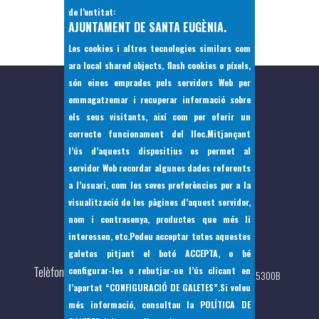
de l’entitat:
VEURE AGENDA
AJUNTAMENT DE SANTA EUGÈNIA.
Les cookies i altres tecnologies similars com
ara local shared objects, flash cookies o píxels,
són eines emprades pels servidors Web per
emmagatzemar i recuperar informació sobre
els seus visitants, així com per oferir un
correcte funcionament del lloc.Mitjançant
l’ús d’aquests dispositius es permet al
servidor Web recordar algunes dades referents
a l’usuari, com les seves preferències per a la
visualització de les pàgines d’aquest servidor,
nom i contrasenya, productes que més li
interessen, etc.Podeu acceptar totes aquestes
Pça Bernat de Santa Eugènia, 7 07142
galetes pitjant el botó
ACCEPTA
, o bé
Telèfon
configurar-les o rebutjar-ne l’ús clicant en
(+34) 971 144397 - Fax: (+34)971 144 217 - CIF: P0705300B
l’apartat
“
CONFIGURACIÓ DE GALETES”
.Si voleu
més informació, consultau la
POLÍTICA DE