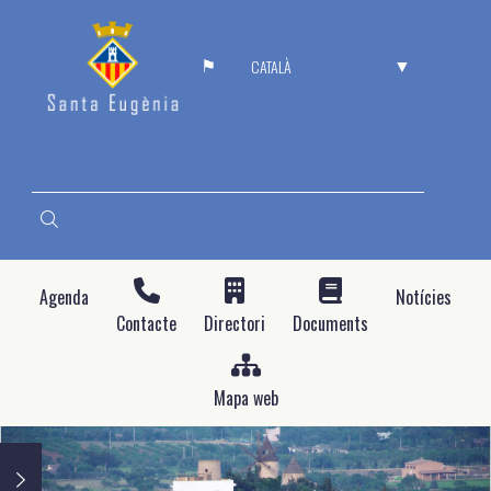
Vés
al
SELECT
contingut
YOUR
LANGUAGE
CERCA
Agenda
Notícies
Contacte
Directori
Documents
Mapa web