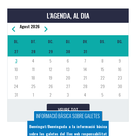
L'AGENDA, AL DIA
Agost 2026
Previous
Next
PAGINACIÓ
DL.
DT.
DC.
DJ.
DV.
DS.
DG.
27
28
29
30
31
1
2
3
4
5
6
7
8
9
10
11
12
13
14
15
16
17
18
19
20
21
22
23
24
25
26
27
28
29
30
31
1
2
3
4
5
6
VEURE TOT
INFORMACIÓ BÀSICA SOBRE GALETES
Benvingut/Benvinguda a la informació bàsica
sobre les galetes del lloc web responsabilitat