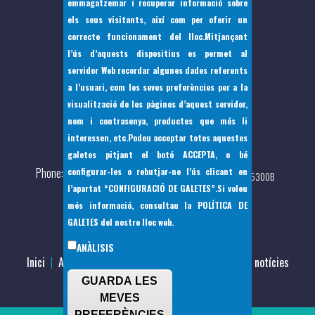
emmagatzemar i recuperar informació sobre
els seus visitants, així com per oferir un
correcte funcionament del lloc.Mitjançant
l’ús d’aquests dispositius es permet al
servidor Web recordar algunes dades referents
a l’usuari, com les seves preferències per a la
visualització de les pàgines d’aquest servidor,
nom i contrasenya, productes que més li
interessen, etc.Podeu acceptar totes aquestes
Pça Bernat de Santa Eugènia, 7 07142
galetes pitjant el botó
ACCEPTA
, o bé
Phone
configurar-les o rebutjar-ne l’ús clicant en
(+34) 971 144397 - Fax: (+34)971 144 217 - CIF: P0705300B
l’apartat
“
CONFIGURACIÓ DE GALETES”
.Si voleu
més informació, consultau la
POLÍTICA DE
GALETES
del nostre lloc web.
ANÀLISIS
Inici
Ajuntament
El nostre municipi
Totes les notícies
Footer
GUARDA LES
menu
MEVES
PREFERÈNCIES