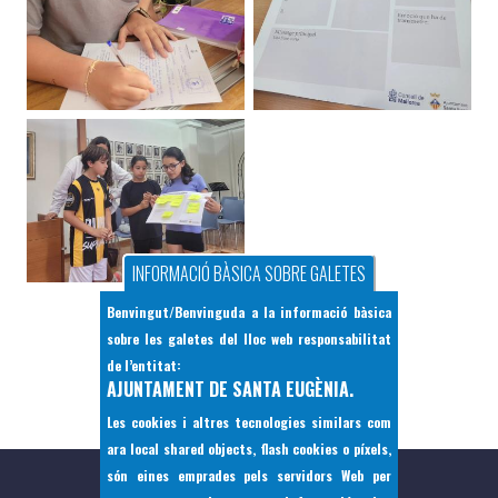
INFORMACIÓ BÀSICA SOBRE GALETES
Benvingut/Benvinguda a la informació bàsica
sobre les galetes del lloc web responsabilitat
COMPARTIR
de l’entitat:
AJUNTAMENT DE SANTA EUGÈNIA.
Les cookies i altres tecnologies similars com
ara local shared objects, flash cookies o píxels,
són eines emprades pels servidors Web per