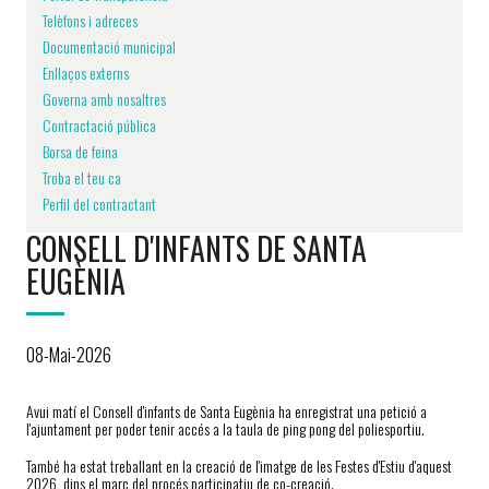
Telèfons i adreces
Documentació municipal
Enllaços externs
Governa amb nosaltres
Contractació pública
Borsa de feina
Troba el teu ca
Perfil del contractant
CONSELL D'INFANTS DE SANTA
EUGÈNIA
08-Mai-2026
Avui matí el Consell d'infants de Santa Eugènia ha enregistrat una petició a
l'ajuntament per poder tenir accés a la taula de ping pong del poliesportiu.
També ha estat treballant en la creació de l'imatge de les Festes d'Estiu d'aquest
2026, dins el marc del procés participatiu de co-creació.