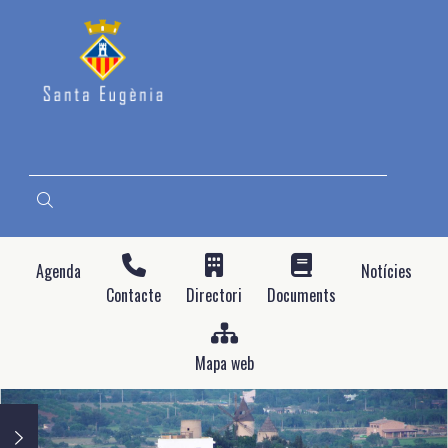
Direkt
zum
Inhalt
SUCHE
Agenda
Notícies
Contacte
Directori
Documents
Mapa web