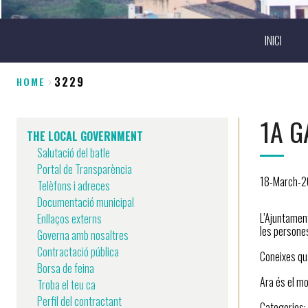
INICI
3229
HOME
Breadcrumb
1A G
THE LOCAL GOVERNMENT
Salutació del batle
Portal de Transparència
18-March-
Telèfons i adreces
Documentació municipal
L’Ajuntament
Enllaços externs
les persones
Governa amb nosaltres
Contractació pública
Coneixes qua
Borsa de feina
Ara és el m
Troba el teu ca
Perfil del contractant
Categories: