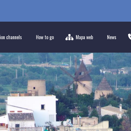
on channels
How to go
Mapa web
News