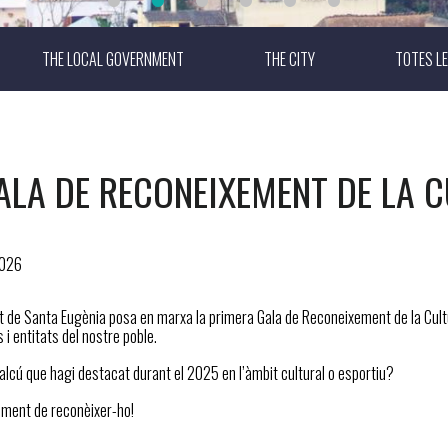
THE LOCAL GOVERNMENT
THE CITY
TOTES LE
ALA DE RECONEIXEMENT DE LA C
2026
 de Santa Eugènia posa en marxa la primera Gala de Reconeixement de la Cultura i
 i entitats del nostre poble.
lcú que hagi destacat durant el 2025 en l’àmbit cultural o esportiu?
oment de reconèixer-ho!