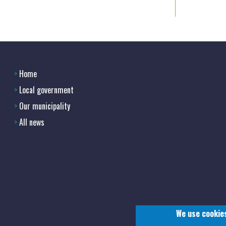
Home
Footer
Local government
menu
Our municipality
All news
1
-
Home
2
We use cookies