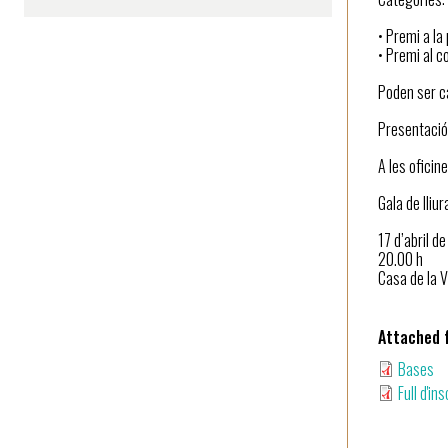
• Premi a la
• Premi al c
Poden ser ca
Presentació 
A les oficin
Gala de lliu
17 d’abril d
20.00 h
Casa de la V
Attached f
Bases
Full d'in