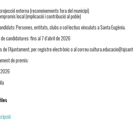
 projecció externa (reconeixements fora del municipi)
ompromís local (implicació i contribució al poble)
ndidats: Persones, entitats, clubs o col·lectius vinculats a Santa Eugènia.
de candidatures: fins al 7 d’abril de 2026
es de l’Ajuntament, per registre electrònic o al correu cultura.educacio@ajsa
rament de premis:
e 2026
ila
iles
scripció