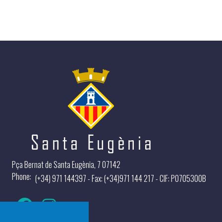
Pça Bernat de Santa Eugènia, 7 07142
Phone
(+34) 971 144397 - Fax: (+34)971 144 217 - CIF: P0705300B