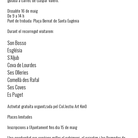
guiada a càrrec de Gaspar Valero.
Dissabte 16 de maig
De 9 a 14 h
Punt de trobada: Plaça Bernat de Santa Eugènia
Durant el recorregut visitarem:
Son Bosso
Església
S’Aljub
Cova de Lourdes
Ses Olleries
Comellà des Rafal
Ses Coves
Es Puget
Activitat gratuïta organitzada pel Col.lectiu Art Km0
Places limitades
Inscripcions a l’Ajuntament fins dia 15 de maig
Una oportunitat per conèixer millor el patrimoni, el paisatge i les llegendes de