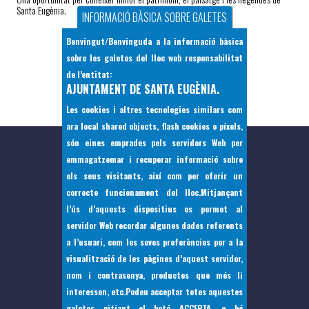
Santa Eugènia.
INFORMACIÓ BÀSICA SOBRE GALETES
Benvingut/Benvinguda a la informació bàsica
sobre les galetes del lloc web responsabilitat
COMPARTIR
de l’entitat:
AJUNTAMENT DE SANTA EUGÈNIA.
Les cookies i altres tecnologies similars com
ara local shared objects, flash cookies o píxels,
són eines emprades pels servidors Web per
emmagatzemar i recuperar informació sobre
els seus visitants, així com per oferir un
correcte funcionament del lloc.Mitjançant
l’ús d’aquests dispositius es permet al
servidor Web recordar algunes dades referents
a l’usuari, com les seves preferències per a la
visualització de les pàgines d’aquest servidor,
nom i contrasenya, productes que més li
interessen, etc.Podeu acceptar totes aquestes
galetes pitjant el botó
ACCEPTA
, o bé