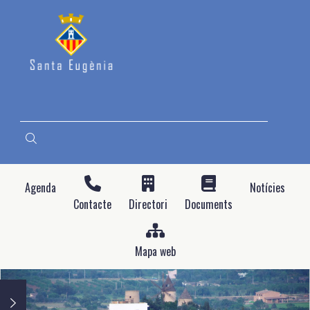
Direkt
zum
Inhalt
SUCHE
Agenda
Notícies
Contacte
Directori
Documents
Mapa web