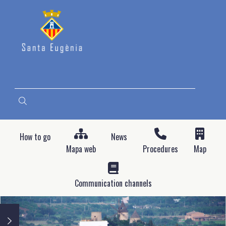
Skip
to
main
content
SEARCH
How to go
News
Mapa web
Procedures
Map
Communication channels