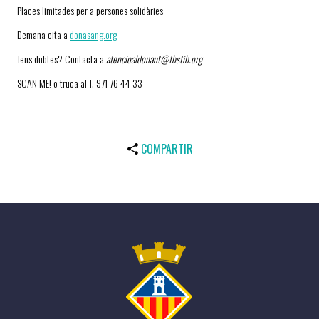
Places limitades per a persones solidàries
Demana cita a
donasang.org
Tens dubtes? Contacta a
atencioaldonant@fbstib.org
SCAN ME! o truca al T. 971 76 44 33
COMPARTIR