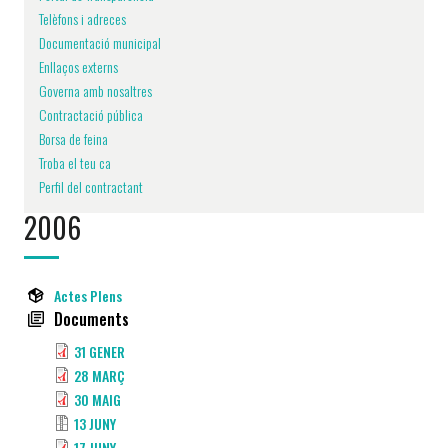
Telèfons i adreces
Documentació municipal
Enllaços externs
Governa amb nosaltres
Contractació pública
Borsa de feina
Troba el teu ca
Perfil del contractant
2006
Actes Plens
Documents
31 GENER
28 MARÇ
30 MAIG
13 JUNY
17 JUNY