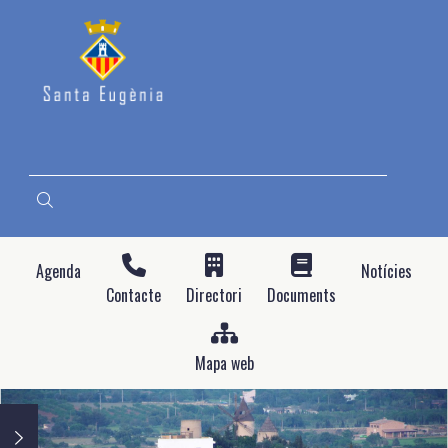
Vés
al
contingut
CERCA
Agenda
Notícies
Contacte
Directori
Documents
Mapa web