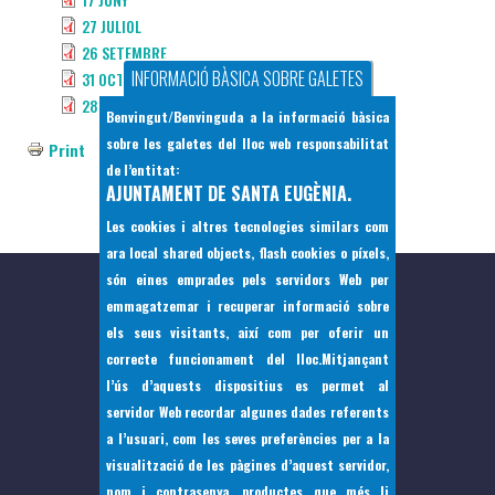
27 JULIOL
26 SETEMBRE
INFORMACIÓ BÀSICA SOBRE GALETES
31 OCTUBRE
28 NOVEMBRE
Benvingut/Benvinguda a la informació bàsica
sobre les galetes del lloc web responsabilitat
Print
de l’entitat:
AJUNTAMENT DE SANTA EUGÈNIA.
Les cookies i altres tecnologies similars com
ara local shared objects, flash cookies o píxels,
són eines emprades pels servidors Web per
emmagatzemar i recuperar informació sobre
els seus visitants, així com per oferir un
correcte funcionament del lloc.Mitjançant
l’ús d’aquests dispositius es permet al
servidor Web recordar algunes dades referents
a l’usuari, com les seves preferències per a la
visualització de les pàgines d’aquest servidor,
nom i contrasenya, productes que més li