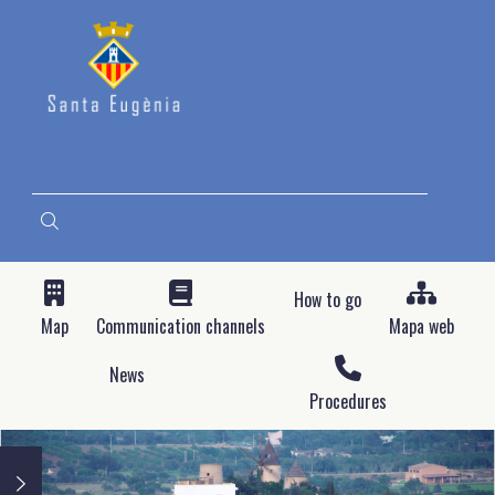
Skip
to
main
content
SEARCH
How to go
Map
Communication channels
Mapa web
News
Procedures