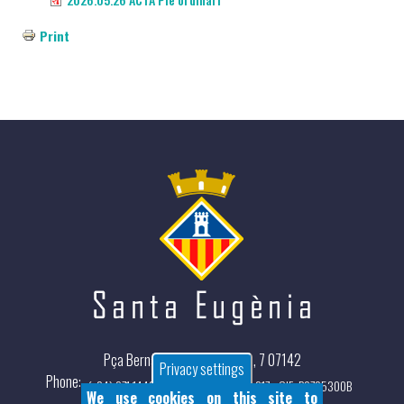
Print
Pça Bernat de Santa Eugènia, 7 07142
Privacy settings
Phone
(+34) 971 144397 - Fax: (+34)971 144 217 - CIF: P0705300B
We use cookies on this site to