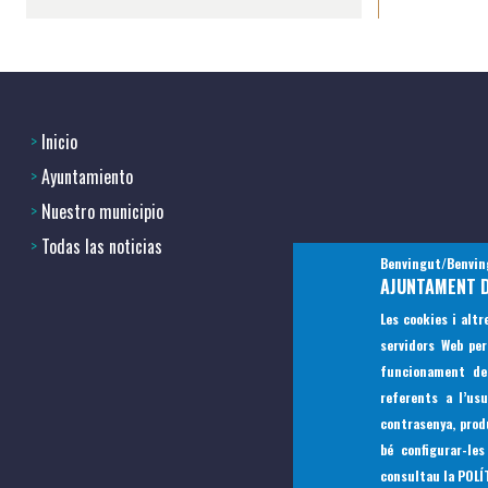
Inicio
Footer
Ayuntamiento
menu
Nuestro municipio
Todas las noticias
1
Benvingut/Benvingu
AJUNTAMENT D
-
Les cookies i altr
Home
servidors Web pe
funcionament del
2
referents a l’us
contrasenya, prod
bé configurar-le
consultau la
POLÍ