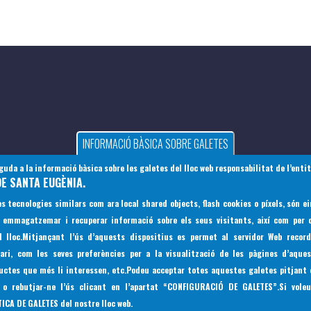
INFORMACIÓ BÀSICA SOBRE GALETES
da a la informació bàsica sobre les galetes del lloc web responsabilitat de l’enti
E SANTA EUGÈNIA.
es tecnologies similars com ara local shared objects, flash cookies o píxels, són 
r emmagatzemar i recuperar informació sobre els seus visitants, així com per o
 lloc.Mitjançant l’ús d’aquests dispositius es permet al servidor Web recor
uari, com les seves preferències per a la visualització de les pàgines d’aques
uctes que més li interessen, etc.Podeu acceptar totes aquestes galetes pitjant 
s o rebutjar-ne l’ús clicant en l’apartat
“
CONFIGURACIÓ DE GALETES”
.Si vole
TICA DE GALETES
del nostre lloc web.