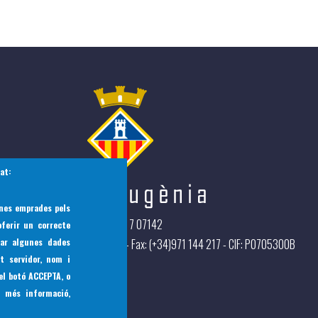
tat:
eines emprades pels
Pça Bernat de Santa Eugènia, 7 07142
ferir un correcte
Teléfono
(+34) 971 144397 - Fax: (+34)971 144 217 - CIF: P0705300B
dar algunes dades
t servidor, nom i
el botó
ACCEPTA
, o
u més informació,