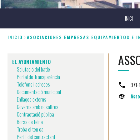
INICI
INICIO
ASOCIACIONES EMPRESAS EQUIPAMIENTOS E I
Sobrescribir
ASSO
enlaces
EL AYUNTAMIENTO
Salutació del batle
de
Portal de Transparència
ayuda
Telèfons i adreces
971-
Documentació municipal
a
Asso
Enllaços externs
Governa amb nosaltres
la
Contractació pública
navegación
Borsa de feina
Troba el teu ca
Perfil del contractant