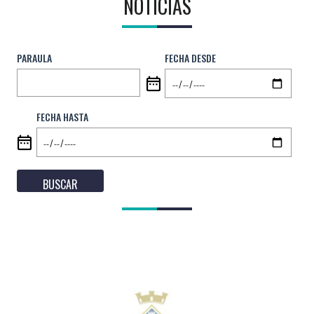
NOTICIAS
a
la
navegación
PARAULA
FECHA DESDE
FECHA HASTA