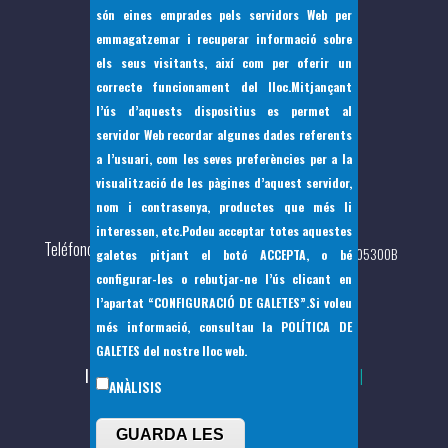
són eines emprades pels servidors Web per
emmagatzemar i recuperar informació sobre
els seus visitants, així com per oferir un
correcte funcionament del lloc.Mitjançant
l’ús d’aquests dispositius es permet al
servidor Web recordar algunes dades referents
a l’usuari, com les seves preferències per a la
visualització de les pàgines d’aquest servidor,
nom i contrasenya, productes que més li
Pça Bernat de Santa Eugènia, 7 07142
interessen, etc.Podeu acceptar totes aquestes
Teléfono
(+34) 971 144397 - Fax: (+34)971 144 217 - CIF: P0705300B
galetes pitjant el botó
ACCEPTA
, o bé
configurar-les o rebutjar-ne l’ús clicant en
l’apartat
“
CONFIGURACIÓ DE GALETES”
.Si voleu
més informació, consultau la
POLÍTICA DE
GALETES
del nostre lloc web.
Inicio
Ayuntamiento
Nuestro municipio
ANÀLISIS
Footer
Todas las noticias
menu
GUARDA LES