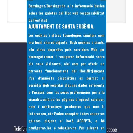
Benvingut/Benvinguda a la informació bàsica
sobre les galetes del lloc web responsabilitat
de l’entitat:
AJUNTAMENT DE SANTA EUGÈNIA.
Les cookies i altres tecnologies similars com
ara local shared objects, flash cookies o píxels,
són eines emprades pels servidors Web per
emmagatzemar i recuperar informació sobre
els seus visitants, així com per oferir un
correcte funcionament del lloc.Mitjançant
l’ús d’aquests dispositius es permet al
servidor Web recordar algunes dades referents
a l’usuari, com les seves preferències per a la
visualització de les pàgines d’aquest servidor,
nom i contrasenya, productes que més li
interessen, etc.Podeu acceptar totes aquestes
Pça Bernat de Santa Eugènia, 7 07142
galetes pitjant el botó
ACCEPTA
, o bé
Telèfon
configurar-les o rebutjar-ne l’ús clicant en
(+34) 971 144397 - Fax: (+34)971 144 217 - CIF: P0705300B