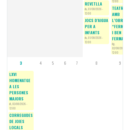
12:00
REVETLLA
TEATRE
ds., 01/08/2026 -
12:00
AMB
JOCS D’AIGUA
L’OBRA
PER A
“FERMAT
INFANTS
I BEN
ds., 01/08/2026 -
FERMAT”
12:00
dg.,
02/08/2026 -
12:00
3
4
5
6
7
8
9
LXVI
HOMENATGE
A LES
PERSONES
MAJORS
dl., 03/08/2026 -
12:00
CORREGUDES
DE JOIES
LOCALS