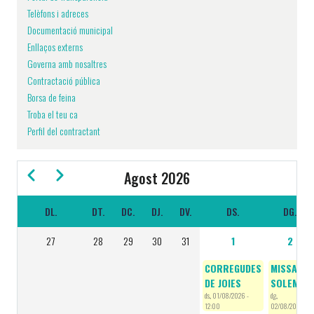
Telèfons i adreces
Documentació municipal
Enllaços externs
Governa amb nosaltres
Contractació pública
Borsa de feina
Troba el teu ca
Perfil del contractant
Previous
Next
Agost 2026
DL.
DT.
DC.
DJ.
DV.
DS.
DG.
PAGINACIÓ
27
28
29
30
31
1
2
CORREGUDES
MISSA
DE JOIES
SOLEMNE
ds., 01/08/2026 -
dg.,
12:00
02/08/2026 -