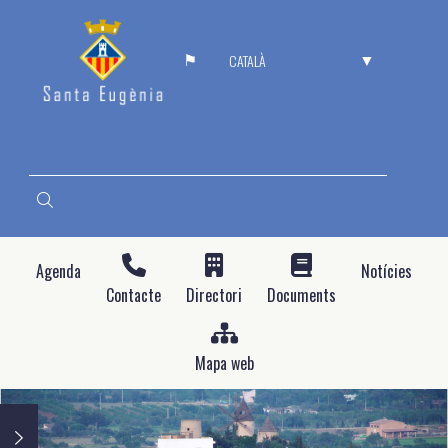
Vés
al
SELECT
contingut
YOUR
LANGUAGE
CERCA
Agenda
Notícies
Contacte
Directori
Documents
Mapa web